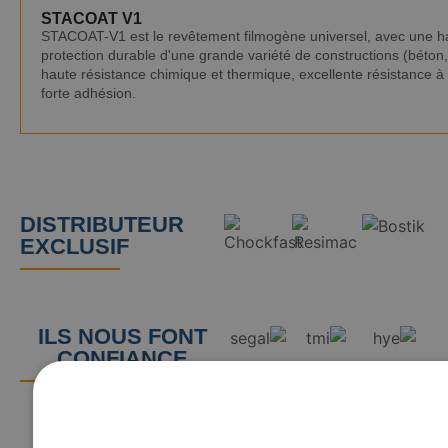
STACOAT V1
STACOAT-V1 est le revêtement filmogène universel, avec une hau
protection durable d'une grande variété de constructions (béton,
haute résistance chimique et thermique, excellente résistance à 
forte adhésion.
DISTRIBUTEUR
EXCLUSIF
ILS NOUS FONT
CONFIANCE