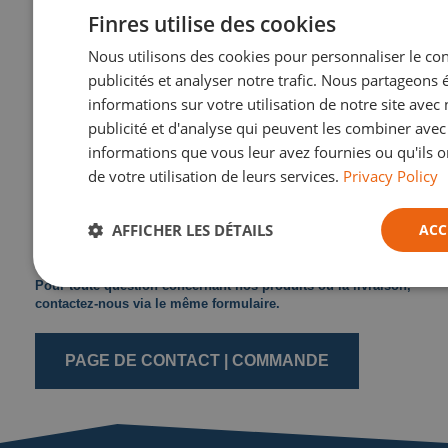
Finres utilise des cookies
Nous utilisons des cookies pour personnaliser le con
publicités et analyser notre trafic. Nous partageons
Commander, informer &
informations sur votre utilisation de notre site avec
livrer
publicité et d'analyse qui peuvent les combiner avec
informations que vous leur avez fournies ou qu'ils on
Commandez vos produits directement via notre formulaire
de votre utilisation de leurs services.
Privacy Policy
de commande en ligne.
AFFICHER LES DÉTAILS
ACC
Sélectionnez vos produits, renseignez vos coordonnées de
facturation, et nous nous occupons du reste.
Pour toute question concernant nos produits ou la livraison,
contactez-nous via le même formulaire.
PAGE DE CONTACT | COMMANDE