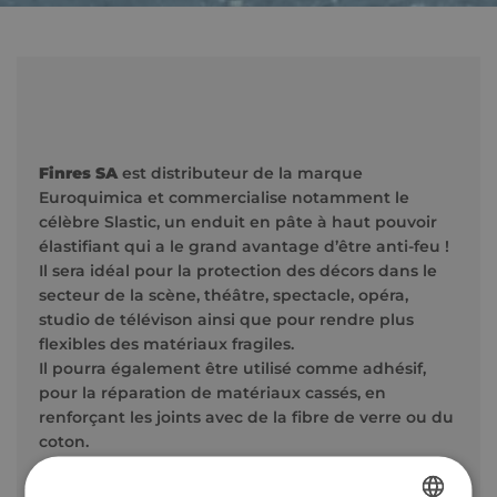
Finres SA
est distributeur de la marque
Euroquimica et commercialise notamment le
célèbre Slastic, un enduit en pâte à haut pouvoir
élastifiant qui a le grand avantage d’être anti-feu !
Il sera idéal pour la protection des décors dans le
secteur de la scène, théâtre, spectacle, opéra,
studio de télévison ainsi que pour rendre plus
flexibles des matériaux fragiles.
Il pourra également être utilisé comme adhésif,
pour la réparation de matériaux cassés, en
renforçant les joints avec de la fibre de verre ou du
coton.
Finres SA
commercialise également l’hydroprimer,