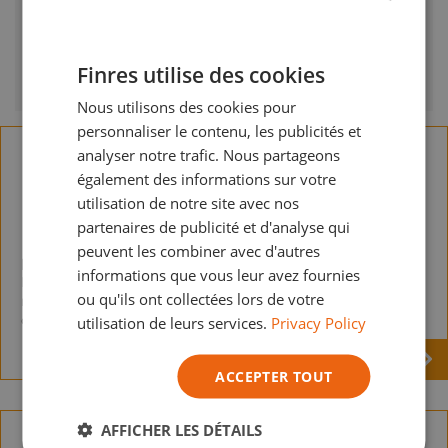
un primaire anticorrosion hydrosoluble, de
technologie avancée, présenté en un seul
FRENCH
composant et séchant à l’air libre.
Finres utilise des cookies
DUTCH
Nous utilisons des cookies pour
ENGLISH
personnaliser le contenu, les publicités et
GERMAN
analyser notre trafic. Nous partageons
également des informations sur votre
ITALIAN
utilisation de notre site avec nos
partenaires de publicité et d'analyse qui
peuvent les combiner avec d'autres
HIDROPRIMER
informations que vous leur avez fournies
Primer anticorrosion séchant à l'air, soluble dans l'eau,
ou qu'ils ont collectées lors de votre
monocomposant, sans phosphatation et sans plomb ni
chromate.
utilisation de leurs services.
Privacy Policy
ACCEPTER TOUT
AFFICHER LES DÉTAILS