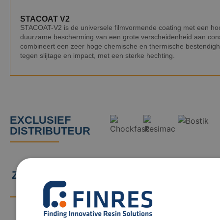
STACOAT V2
STACOAT-V2 is de universele filmvormende coating met een hoo
duurzame bescherming van een grote verscheidenheid aan constr
combineert een zeer hoge chemische en thermische bestendigh
tegen slijtage en impact, met een sterke hechting.
EXCLUSIEF
DISTRIBUTEUR
ZIJ VERTROUWEN
OP ONS