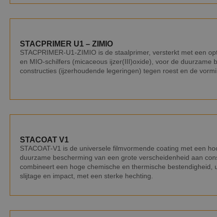
STACPRIMER U1 – ZIMIO
STACPRIMER-U1-ZIMIO is de staalprimer, versterkt met een opt
en MIO-schilfers (micaceous ijzer(III)oxide), voor de duurzame
constructies (ijzerhoudende legeringen) tegen roest en de vorm
STACOAT V1
STACOAT-V1 is de universele filmvormende coating met een hoo
duurzame bescherming van een grote verscheidenheid aan constr
combineert een hoge chemische en thermische bestendigheid, 
slijtage en impact, met een sterke hechting.