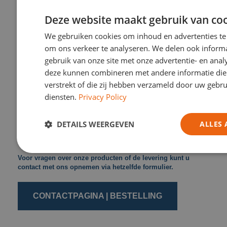
Deze website maakt gebruik van coo
We gebruiken cookies om inhoud en advertenties te
om ons verkeer te analyseren. We delen ook inform
gebruik van onze site met onze advertentie- en anal
Bestellen, informeren &
deze kunnen combineren met andere informatie die 
leveren
verstrekt of die zij hebben verzameld door uw gebr
diensten.
Privacy Policy
Bestel uw producten rechtstreeks via ons online
bestelformulier.
DETAILS WEERGEVEN
ALLES 
Selecteer uw producten, vul uw factuurgegevens in en wij
zorgen voor de rest.
Voor vragen over onze producten of de levering kunt u
contact met ons opnemen via hetzelfde formulier.
CONTACTPAGINA | BESTELLING